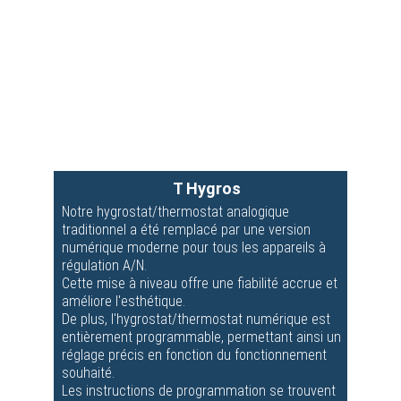
T Hygros
Notre hygrostat/thermostat analogique 
traditionnel a été remplacé par une version 
numérique moderne pour tous les appareils à 
régulation A/N.
Cette mise à niveau offre une fiabilité accrue et 
améliore l'esthétique.
De plus, l'hygrostat/thermostat numérique est 
entièrement programmable, permettant ainsi un 
réglage précis en fonction du fonctionnement 
souhaité.
Les instructions de programmation se trouvent 