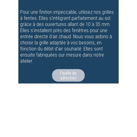
Pour une finition impeccable, utilisez nos grilles 
à fentes. Elles s'intègrent parfaitement au sol 
grâce à des ouvertures allant de 10 à 35 mm. 
Elles s'installent près des fenêtres pour une 
entrée directe d'air chaud. Nous vous aidons à 
choisir la grille adaptée à vos besoins, en 
fonction du débit d'air souhaité. Elles sont 
ensuite fabriquées sur mesure dans notre 
atelier.
Feuille de
sélection