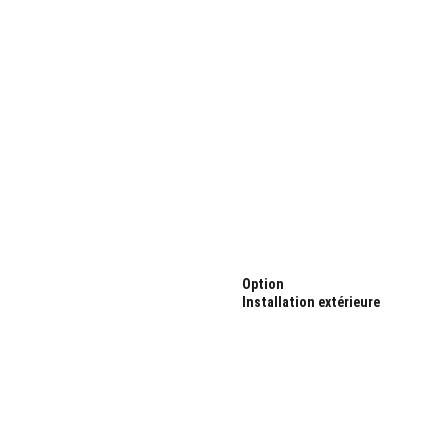
Option
Installation extérieure
APPAREILS DE GAINES AMK
CONFORT OPTIMAL
Pour un confort optimal, les unités 
gainables AMK sont indispensables.