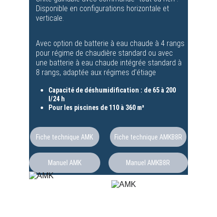
Disponible en configurations horizontale et 
verticale.
Avec option de batterie à eau chaude à 4 rangs 
pour régime de chaudière standard ou avec 
une batterie à eau chaude intégrée standard à 
8 rangs, adaptée aux régimes d'étiage
Capacité de déshumidification : de 65 à 200 
l/24 h
Pour les piscines de 110 à 360 m³
Fiche technique AMK
Fiche technique AMKB8R
Manuel AMK
Manuel AMKB8R