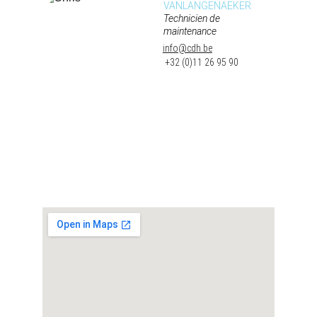
VANLANGENAEKER
Technicien de 
maintenance
info@cdh.be
 +32 (0)11 26 95 90
Emplacement
Bedrijfsstraat 14 - 3500 Hasselt
Horaires d'ouverture
Lu-Ve 8u00 -12u00  / 12u30-16u30