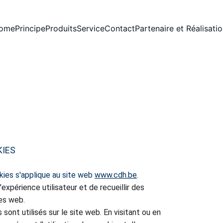
ome
Principe
Produits
Service
Contact
Partenaire et Réalisati
KIES
kies s'applique au site web 
www.cdh.be
.
'expérience utilisateur et de recueillir des 
tes web.
sont utilisés sur le site web. En visitant ou en 