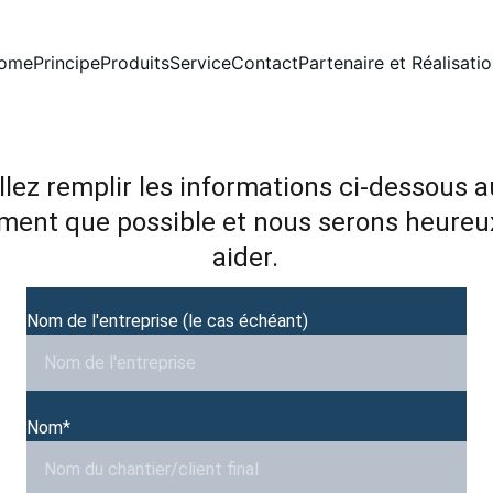
ome
Principe
Produits
Service
Contact
Partenaire et Réalisati
llez remplir les informations ci-dessous a
ent que possible et nous serons heureu
aider.
Nom de l'entreprise (le cas échéant)
Nom*