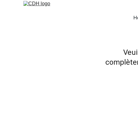
H
Veui
complètem