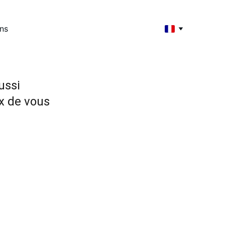
ons
ussi 
x de vous 